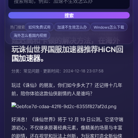
搜索
/
/
首页
帮助中心
常见问题
热门搜索
如何免费试用
加速不生效怎么办
Windows怎么下载
给诛仙，加个速！国外玩诛仙世界
海外怎么看国内视频
延迟高和卡顿的解决方法，在海外
玩诛仙世界国服加速器推荐HiCN回
国加速器。
分类：常见问题 · 更新时间：2024-12-18 23:07:58
玩过《诛仙》的朋友，你们如今多大了？还记得十几年
前，陪你体验这款仙侠剧情的人是谁吗？
好消息！《诛仙世界》将于 12 月 19 日公测。它坚守端
游初心，不仅继承原著经典元素，像精美的场景与丰富
的剧情，还在视觉和玩法上创新，为玩家打造全新仙侠