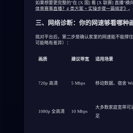
如果想要更完整的"在 [X 国] 看 [X 联赛] 直
体育赛事直播？4 类方案 + 实操步骤一篇搞定》
。
三、网络诊断：你的网速够看哪种
挑对平台后，第二步是确认家里的网速能不能撑
可能略有差异）：
画质
建议带宽
适用场景
720p 高清
5 Mbps
移动数据、宿舍 Wi-
大多数家庭宽带可
1080p 全高清
10 Mbps
足