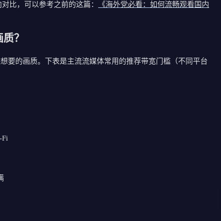
播"横向对比，可以参考之前的这篇：
《海外党必看：如何流畅观看国内
画质？
住想要的画质。下表是主流流媒体常用的推荐带宽门槛（不同平台
Fi
满