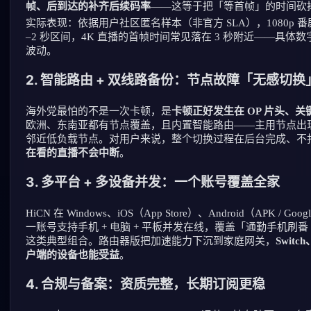
帧、后到达的补齐后续码率
——这等于把「等首帧」的时间砍
实际表现：依据用户社区匿名样本（非官方 SLA），1080p 番
–2 秒区间，4K 直播的首帧时间常见落在 3 秒附近——具
波动。
2. 智能路由 + 双线路备份：节点故障「无感切换
海外党最怕的不是一次卡顿，是
卡顿正好发生在 OP 片头、
欧洲、东南亚都有节点覆盖，且内置智能路由——主用节点出
邻近低负载节点。对用户来说，整个切换过程在后台完成、不
在看的直播不会中断
。
3
. 多平台 + 多设备并发：一个账号覆盖全家
HiCN 在 Windows、iOS（App Store）、Android（APK /
一账号支持手机 + 电脑 + 平板并发在线，覆盖「通勤手机刷番 
这类典型组合。路由器版把加速能力下沉到家庭网关，
Switc
户端的设备也能受益
。
4
. 合规与备案：资质完整，长期订阅更稳