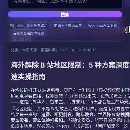
搜索
/
/
首页
帮助中心
常见问题
热门搜索
如何免费试用
加速不生效怎么办
Windows怎么下载
海外解除B站地区限制：5种方案深度对比
海外怎么看国内视频
操指南
分类：常见问题 · 更新时间：2026-06-12 18:18:15
海外解除 B 站地区限制：5 种方案深度对
速实操指南
在洛杉矶打开 B 站追新番，页面右上角跳出「该视频仅限中
屏到电视看直播，缓冲圈转了 30 秒还没出来；在新加坡上 B 
——这是海外华人、留学生、海外党几乎每天都会撞上的场景
「地区限制」并不是 B 站故意为难海外用户，而是版权方要
结果是一样的：
追番、断更前夜、跨年晚会、世界杯 B 站独
要么没有，要么体验打折扣。
想稳定看番，绕不开的是把出口 
低成本地用，就必须从「VPN」「加速器」「回国加速器」这一