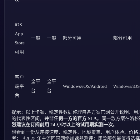
iOS
App
一般
一般
部分可用
部分可用
Store
可用
客户
全平
全平
端平
Windows/iOS/Android
Windows/iOS
台
台
台
提示：以上卡顿、稳定性数据整理自各方案官网公开说明、用
的代表性区间，
并非任何一方的官方 SLA
。同一款方案在洛杉
烈建议在订阅前用 24 小时以上的试用期实测一次
。
想看到一份从连接速度、稳定性、地域覆盖、用户体验、价格
考：
《2025 年主流回国网络加速器测评：哪款服务最值得选