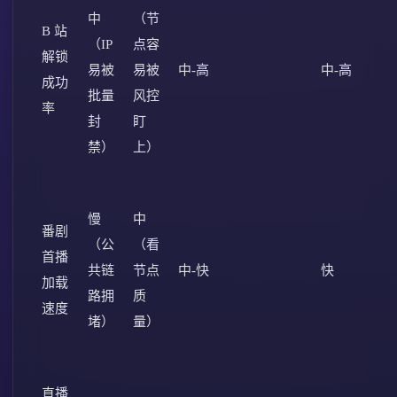
中
（节
B 站
（IP
点容
解锁
易被
易被
中-高
中-高
成功
批量
风控
率
封
盯
禁）
上）
慢
中
番剧
（公
（看
首播
共链
节点
中-快
快
加载
路拥
质
速度
堵）
量）
直播