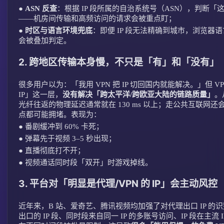
●
ASN 反查
：根据 IP 段所属的自治系统号（ASN），判断「这条
——机房间传输和高频访问的请求会被重点盯；
●
时区与语言环境兜底
：即便 IP 段无法精确到城市，浏览器
会被叠加判定。
2. 跨地区传输本身慢，不只是「有」和「没有」
很多用户以为：「我用 VPN 把 IP 切回国内就能解决。」但 
IP」这一层，
没有解决「跨太平洋/跨欧亚大陆的链路质量」
。
光纤往返的物理延迟通常就在 130 ms 以上；走公共互联网还会
点都可能拥堵。表现为：
●
番剧缓冲到 60% 卡死；
●
弹幕先于视频 3–5 秒出现；
●
直播彻底打不开；
●
视频通话同时段「双开」时游戏掉线。
3. 平台对「明显是代理/VPN 的 IP」会主动风控
近年来，B 站、爱奇艺、腾讯视频均加强了对代理出口 IP 
出口的 IP 段、同时段来自同一 IP 的多账号访问、IP 段在主