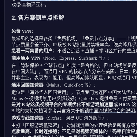
戏/影音横评互补。
2. 各方案侧重点拆解
免费 VPN
：
最常见的选择是各类「免费机场」「免费节点分享」——上线
节点质量参差不齐、IP 段被 B 站批量封禁概率高、晚高峰几
急看一两集番的用户
；不适合追番 + 直播 + 学习区并行的重
商用通用 VPN
（Nord、Express、Surfshark 等）：
在「隐私保护 + 全球节点」维度上是合格的，但 B 站场景是
反
在中国大陆」，而通用 VPN 的核心节点分布在美国、日本
并非主业。表现为：能用，但高峰期排队明显，B 站对通用 VPN
通用回国加速器
（Malus、QuickFox 等）：
定位是「海外华人回国专用」，节点专门为连回中国大陆优化，
Malus 在视频场景用户反馈较好；QuickFox 提供免费 +
是
对 B 站这类视频平台的专项优化不如游戏加速器或 HiCN
B 站的支持文档可参考其官方关于
解锁中国流媒体平台的说明
游戏专线加速器
（Sixfast、网易 UU 海外版等）：
主打「国服游戏低延迟」，对游戏流量的处理经验是所有方案里
点质量高、长时连接稳
；不足是
对视频流媒体的「码率自适应」