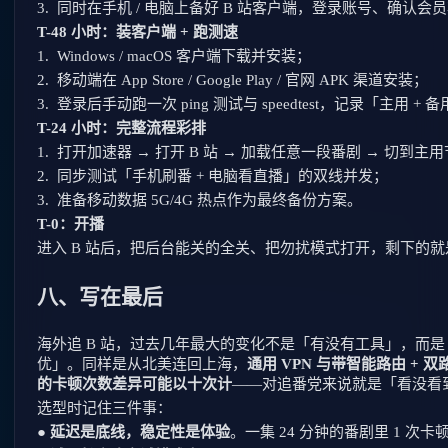
3.
同时在手机 / 电脑上备好 B 站客户端，登录账号、确认会
T-48 小时：装客户端 + 跑测速
1.
Windows / macOS 客户端下载并安装；
2.
移动端在 App Store / Google Play / 官网 APK 渠道安装；
3.
登录后手动跑一次 ping 测试与 speedtest，记录「主用
T-24 小时：完整流程彩排
1.
打开加速器 → 打开 B 站 → 加载任意一段番剧 → 切到主
2.
同步测试「手机刷番 + 电脑看直播」的双线并发；
3.
准备移动数据 5G/4G 热点作为最终备份方案。
T-0：开播
进入 B 站后，把后台能关的全关、把勿扰模式打开，剩下的
八、写在最后
海外追 B 站，过去几年最大的变化不是「有没有工具」，而
优」。同样是从北美连回上海，
通用 VPN 与带智能路由 + 
的卡顿次数差异可能以十次计
——对追番党来说就是「看没看
选型时记住三件事：
●
延迟是底线，稳定性是体验
。一集 24 分钟的番剧里 1 次