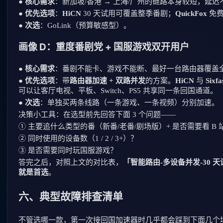
●
核心需求
：新加坡/香港 → 上海/广州的链路本身较短，延
●
优先选项
：
HiCN
30 天试用可覆盖整季番剧；
QuickFox
免费
●
次选
：GoLink（预算敏感型）。
画像 D：重度番剧党 + 国服游戏双开用户
●
核心需求
：番剧不能卡、游戏不能断、最好一台路由器覆盖
●
优先选项
：带
路由器加速 + 双路并发
的方案。
HiCN
与
Sixfa
可以让客厅电视、平板、Switch、PS5 共享同一条回国通道。
●
次选
：单独买两条线路（一条游戏、一条视频）分别加速。
决策小工具：在选型前先回答下面 3 个问题——
① 主要追什么类型的番（新番/老番/剧场版）+ 是否需要看 B
② 同时使用的设备数（1 / 2 / 3+）？
③ 是否需要同时玩国服游戏？
答完之后，对照上文的对比表，
「智能路由-多设备并发-30
就是首选
。
六、典型故障排查清单
不管选哪一款，第一次接回国加速器时几乎都会踩到下面几个坑