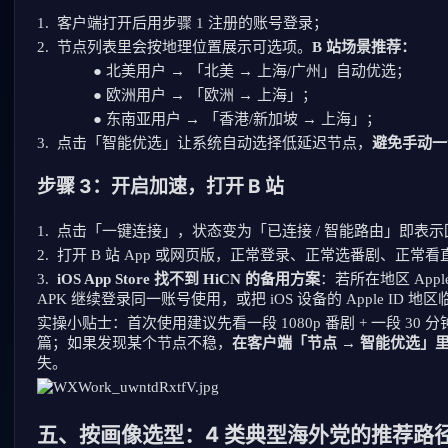
1.
客户端打开后用步骤 1 注册的账号登录；
2.
节点列表里会按地理位置展示可选项。
B 站场景推荐：
●
北美用户 → 「北美 → 上海/广州」自动优选；
●
欧洲用户 → 「欧洲 → 上海」；
●
东南亚用户 → 「香港/新加坡 → 上海」；
3.
点击「智能优选」让系统自动选择低延迟节点，
避免手动一个
步骤 3：开启加速，打开 B 站
1.
点击「一键连接」，状态变为「已连接 / 智能路由」即表
2.
打开 B 站 App 或网页版，正常登录、正常选番剧、正常
3.
iOS App Store 找不到 HiCN 的备用方案
：若所在地区 Apple
APK 继续登录同一账号使用，或把 iOS 设备的 Apple ID
实操小贴士：首次使用建议先看一段 1080p 番剧 + 一段 3
篇；如果发现某个节点不稳，
在客户端「节点 → 智能优选」
失。
五、按画像选型：4 类典型海外党的推荐路