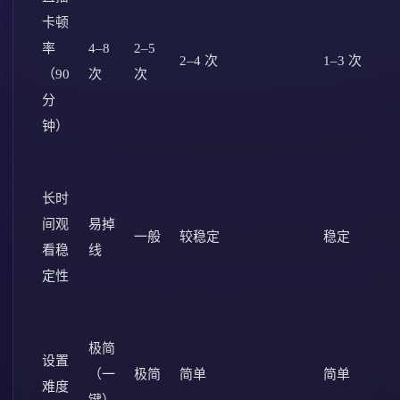
卡顿
率
4–8
2–5
2–4 次
1–3 次
（90
次
次
分
钟）
长时
间观
易掉
一般
较稳定
稳定
看稳
线
定性
极简
设置
（一
极简
简单
简单
难度