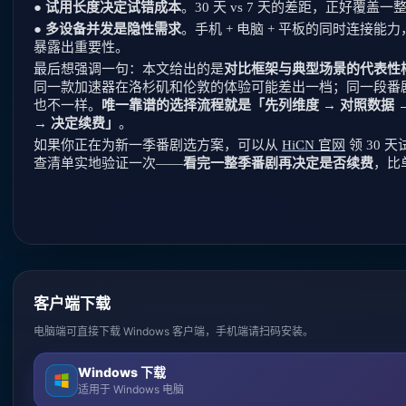
●
试用长度决定试错成本
。30 天 vs 7 天的差距，正好覆盖
●
多设备并发是隐性需求
。手机 + 电脑 + 平板的同时连接
暴露出重要性。
最后想强调一句：本文给出的是
对比框架与典型场景的代表性
同一款加速器在洛杉矶和伦敦的体验可能差出一档；同一段番剧
也不一样。
唯一靠谱的选择流程就是「先列维度 → 对照数据 → 领 
→ 决定续费」
。
如果你正在为新一季番剧选方案，可以从
HiCN 官网
领 30
查清单实地验证一次——
看完一整季番剧再决定是否续费
，比
客户端下载
电脑端可直接下载 Windows 客户端，手机端请扫码安装。
Windows 下载
适用于 Windows 电脑