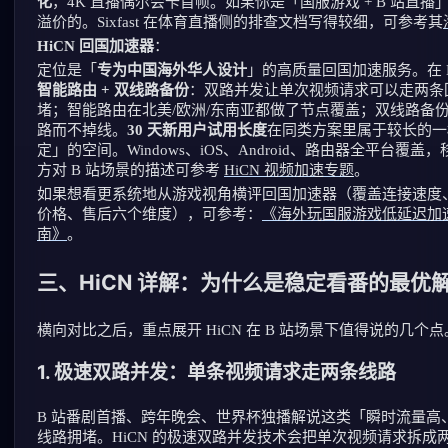
化
，4K 直播偶尔会卡首帧。如果你是「国服游戏 + B 站直
溢价的。Sixfast 在体育直播侧的排查文档写得较细，可参考其
HiCN 回国加速器
：
定位是「
专为中国海外华人设计
」的高质量回国加速服务。在 
智能路由 + 双线路备份
：双路并发让单次视频请求可以走两条
堵；智能路由在北美/欧洲/东南亚都做了节点覆盖；双线路备
路而不掉线。
30 天新用户试用长度
在同类方案里属于较长的一
定」的空间。Windows、iOS、Android、路由器全平台
方对 B 站场景的描述可参考
HiCN 视频加速专题
。
如果想看更系统地从游戏视角横评回国加速器（覆盖连接速度
价格、售后六个维度），可参考：
《海外玩国服游戏低延迟加速
南》
。
三、HiCN 详解：为什么是稳定看番的最优
横向对比之后，重点展开 HiCN 在 B 站场景下值得说的几个点
1. 极速双路并发：单条视频请求走两条线路
B 站番剧首播、跨年晚会、世界杯独播解说这类「瞬时流量高
线路拥堵。HiCN 的极速双路并发技术会把单次视频请求拆成