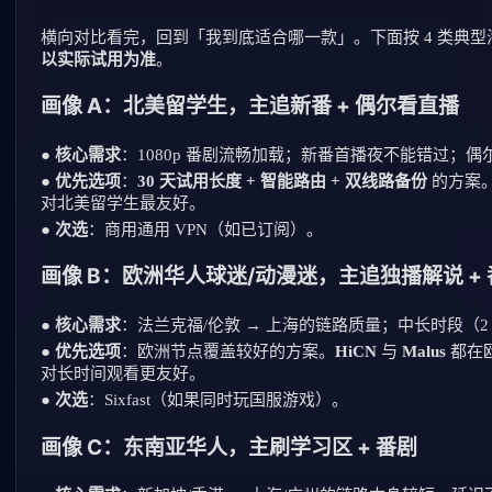
横向对比看完，回到「我到底适合哪一款」。下面按 4 类典
以实际试用为准
。
画像 A：北美留学生，主追新番 + 偶尔看直播
●
核心需求
：1080p 番剧流畅加载；新番首播夜不能错过；偶
●
优先选项
：
30 天试用长度 + 智能路由 + 双线路备份
的方案
对北美留学生最友好。
●
次选
：商用通用 VPN（如已订阅）。
画像 B：欧洲华人球迷/动漫迷，主追独播解说 +
●
核心需求
：法兰克福/伦敦 → 上海的链路质量；中长时段（
●
优先选项
：欧洲节点覆盖较好的方案。
HiCN
与
Malus
都在
对长时间观看更友好。
●
次选
：Sixfast（如果同时玩国服游戏）。
画像 C：东南亚华人，主刷学习区 + 番剧