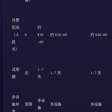
键）
月费
区间
约
（人
0
¥30
约 ¥30–60
约 ¥40–80
民
–80
币）
试用
1–7
无
1–7 天
1–7 天
期
天
多设
多设
备并
受限
多设备
多设备
备
发