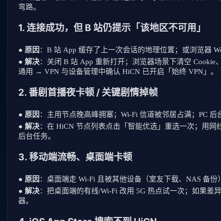
弯路。
1. 连接成功，但 B 站仍提示「该地区不可用」
●
原因
：B 站 App 缓存了上一次会话的地理位置；或浏览器 Web
●
解决
：关闭 B 站 App 重新打开；浏览器场景下清空 Cooki
通用 → VPN 与设备管理中确认 HiCN 已开启「始终 VPN」。
2. 番剧首播夜卡顿 / 关键剧情掉帧
●
原因
：主用节点晚高峰拥塞；Wi-Fi 信道被邻居占满；PC 
●
解决
：在 HiCN 节点列表点击「智能优选」重选一次；用
后台任务。
3. 移动端流畅、桌面端卡顿
●
原因
：桌面端走 Wi-Fi 且被其他设备（室友下载、NAS 备
●
解决
：把桌面端的有线/Wi-Fi 改用 5G 热点试一次；如果差异
器。