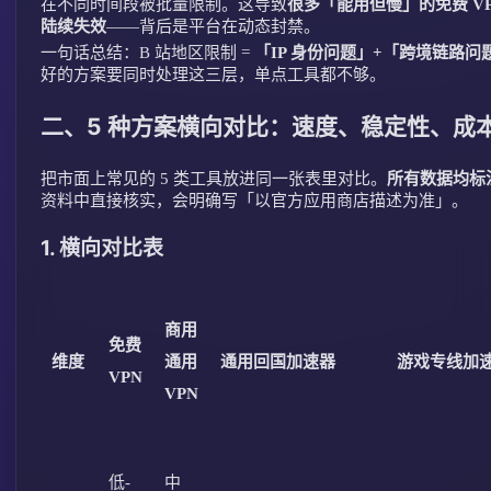
在不同时间段被批量限制。这导致
很多「能用但慢」的免费 V
陆续失效
——背后是平台在动态封禁。
一句话总结：B 站地区限制 =
「IP 身份问题」+「跨境链路
好的方案要同时处理这三层，单点工具都不够。
二、5 种方案横向对比：速度、稳定性、成
把市面上常见的 5 类工具放进同一张表里对比。
所有数据均标
资料中直接核实，会明确写「以官方应用商店描述为准」。
1. 横向对比表
商用
免费
维度
通用
通用回国加速器
游戏专线加
VPN
VPN
低-
中