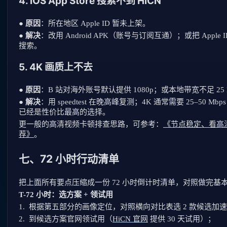
4. iOS App Store 搜索不到 HiCN
●
原因
：所在地区 Apple ID 暂未上架。
●
解决
：改用 Android APK（账号与订阅互通）；或把 App
搜索。
5. 4K 画质上不去
●
原因
：B 站对海外账号默认提供 1080p；或本地带宽不足 25 
●
解决
：用 speedtest 在晚高峰复测；4K 通常需要 25–50 M
已经是性价比最高的选择。
更一般的高清视频卡顿排查思路，可参考：
《节点稳定、看高
荐》
。
七、72 小时行动清单
把上面所有要点压缩成一份 72 小时倒计时清单，对照做完基
T-72 小时：选方案 + 领试用
1.
根据第五部分的画像定位，对照横向对比表选 2 款候选加
2.
到候选方案官网领试用（
HiCN 官网
提供 30 天试用）；