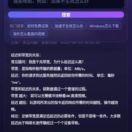
搜索
/
/
首页
帮助中心
常见问题
热门搜索
如何免费试用
加速不生效怎么办
Windows怎么下载
科普2：延迟和带宽的关系
海外怎么看国内视频
分类：常见问题 · 更新时间：2022-08-03 16:32:30
延迟和带宽的关系：
常见疑问：我是千兆带宽，为什么延迟这么高？
带宽：是指每秒能传输的数据量；单位：MB/s。
延迟：你的请求到达服务器然后返回给你所需的时间。 单位：毫秒
“ms”。
带宽和延迟的关系，就数据通过一个管道的过程。
带宽 越大： 就可以无需缓冲流畅看4K高清视频。
延迟 越低：玩游戏所发出的指令返回响应所需的时间越短，操作越流
畅。
结论：足够带宽是满足低延迟的必要条件，但是不是唯一条件。大多数
延迟由于网络长途传输经过一个个设备导致。