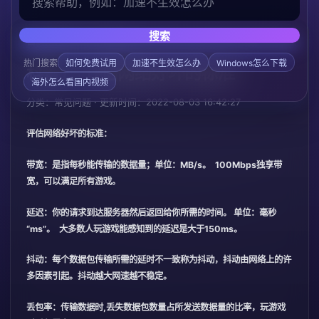
搜索
/
/
首页
帮助中心
常见问题
热门搜索
如何免费试用
加速不生效怎么办
Windows怎么下载
科普1：评估网络好坏的标准
海外怎么看国内视频
分类：常见问题 · 更新时间：2022-08-03 16:42:27
评估网络好坏的标准：
带宽：是指每秒能传输的数据量；单位：MB/s。 100Mbps独享带
宽，可以满足所有游戏。
延迟：你的请求到达服务器然后返回给你所需的时间。 单位：毫秒
“ms”。 大多数人玩游戏能感知到的延迟是大于150ms。
抖动：每个数据包传输所需的延时不一致称为抖动，抖动由网络上的许
多因素引起。抖动越大网速越不稳定。
丢包率：传输数据时,丢失数据包数量占所发送数据量的比率，玩游戏