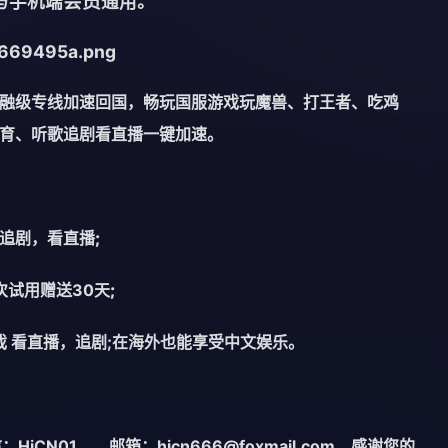
会员
与手机端
通用。
金融级专线加速回国，畅玩国服游戏玩魔兽、打王者、吃鸡
体育、听歌追剧看直播一键加速。
，追剧，看直播
;
次试用赠送30天
;
 看直播，追剧;在海外也能享受中文娱乐。
信：HiCN01 邮箱：
hicn666@foxmail.com
感谢您的