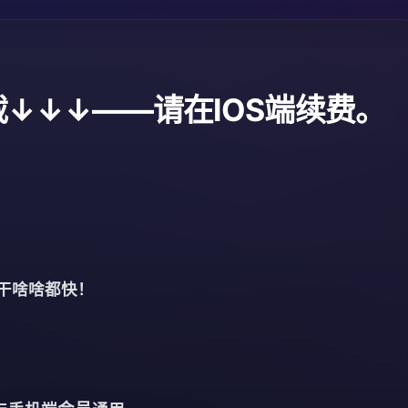
下载↓↓↓——请在IOS端续费。
干啥啥都快！