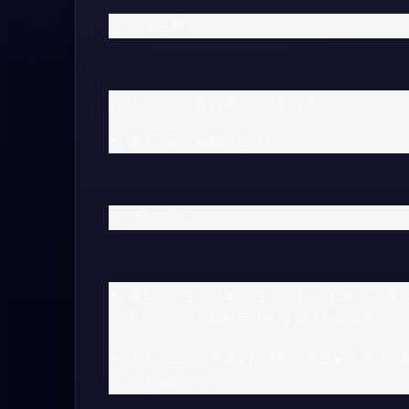
活动主题
线上活动：超话签到、话题分享
线下活动：棱镜装置打卡
活动详情
线上：3 月 7 日至 3 月 13 日，前往
上节日祝福，有机会获得 Q 版人物磁贴哦~
线下：在上海来福士广场和北京西单大悦城设
祝福和玫瑰花~