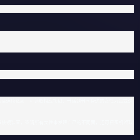
第五人格超话连续签到，可领取相应礼包；带话题分享身边的女性力量或送
置棱镜装置，邀请所有女性来发现自己的不同面，还可扭蛋机领取