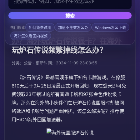
搜索
/
/
首页
帮助中心
公告
热门搜索
如何免费试用
加速不生效怎么办
Windows怎么下载
海外玩炉石传说国服延迟高怎么
海外怎么看国内视频
办？海外玩炉石传说很卡？在海外
玩炉石传说频繁掉线怎么办？
分类：公告 · 更新时间：2024-11-09 23:03:55
《炉石传说》是暴雪娱乐旗下知名卡牌游戏。在停服
610天后于9月25日凌晨正式开服回归，现在登录即可免
费领取23年错过的所有普通卡牌和97张金色传说级卡
牌。那么在海外的小伙伴们在玩炉石传说国服时却被网
络延迟和卡顿等问题严重困扰，该怎么解决呢？推荐使
用HiCN海外回国加速器。