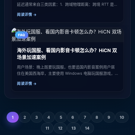
延迟通常来自三类因素：1. 跨域物理距离：跨境 RTT 是无
法绕开的物理开销。业内常见的跨太平洋链路实测 RTT 多
阅读详情
在
FAQ
海外玩国服、看国内影音卡顿怎么办？HiCN 双
场景加速案例
用户场景：晚上既要玩国服，也要追国内影音案例用户居
住在美国西海岸，主要使用 Windows 电脑玩国服游戏，
同时通过手机和平板观看国内视频与收听音乐。当地晚间
阅读详情
高峰时段，跨境
1
2
3
4
5
6
7
8
9
10
11
12
13
14